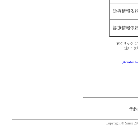
診療情報依
診療情報依
右クリックに
注1：表
(Acro
予約申
Copyright © Since 200