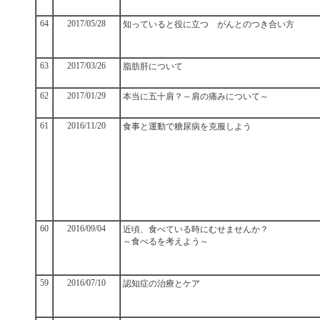
64
2017/05/28
知っていると役に立つ がんとのつき合い方
63
2017/03/26
脂肪肝について
62
2017/01/29
本当に五十肩？～肩の痛みについて～
61
2016/11/20
食事と運動で糖尿病を克服しよう
60
2016/09/04
近頃、食べている時にむせませんか？
～食べるを考えよう～
59
2016/07/10
認知症の治療とケア