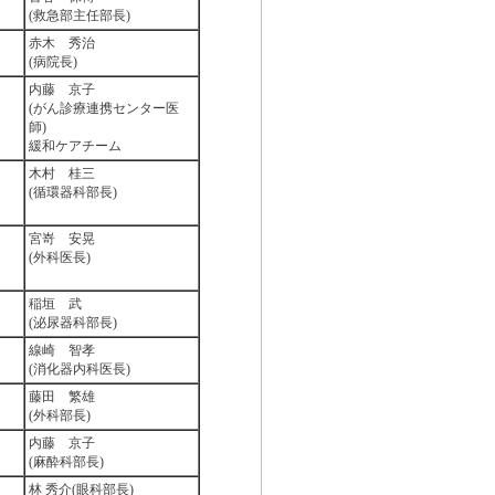
(救急部主任部長)
赤木 秀治
(病院長)
内藤 京子
(がん診療連携センター医
師)
緩和ケアチーム
木村 桂三
(循環器科部長)
宮嵜 安晃
(外科医長)
稲垣 武
(泌尿器科部長)
線崎 智孝
(消化器内科医長)
藤田 繁雄
(外科部長)
内藤 京子
(麻酔科部長)
林 秀介(眼科部長)