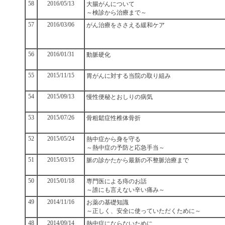
58
2016/05/13
大腸がんについて
～検診から治療まで～
57
2016/03/06
がん治療をささえる緩和ケア
56
2016/01/31
動脈硬化
55
2015/11/15
胃がんに対する当院の取り組み
54
2015/09/13
慢性便秘とおしりの病気
53
2015/07/26
骨粗鬆症性椎体骨折
52
2015/05/24
熱中症から身を守る
～熱中症の予防と応急手当～
51
2015/03/15
脈の診かたから最新の不整脈治療まで
50
2015/01/18
専門医による痔のお話
～誰にも言えない辛い痛み～
49
2014/11/16
お薬の基礎知識
～正しく、安全に使っていただくために～
48
2014/09/14
熱中症にならないために