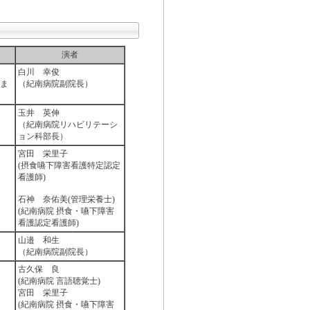
演者
白川 幸俊
ま
（紀南病院副院長）
玉井 英伸
（紀南病院リハビリテーシ
ョン科部長）
宮田 栄里子
(摂食嚥下障害看護特定認定
看護師)
石神 奈佑美(管理栄養士)
(紀南病院 摂食・嚥下障害
看護認定看護師)
山邉 和生
（紀南病院副院長）
古久保 良
(紀南病院 言語聴覚士)
宮田 栄里子
(紀南病院 摂食・嚥下障害