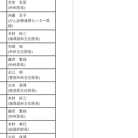
宮嵜 安晃
(外科医長)
内藤 京子
(がん診療連携センター医
師)
木村 桂三
(循環器科主任部長)
宮崎 知
(外科主任部長)
藤田 繁雄
(外科部長)
石口 明
(整形外科主任部長)
古谷 保博
(救急部主任部長)
木村 桂三
(循環器科主任部長)
藤田 繁雄
(外科部長)
木村 泰巳
(副薬剤部長)
古谷 保博