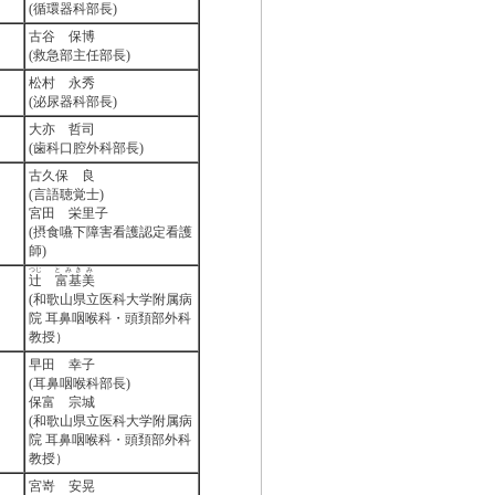
(循環器科部長)
古谷 保博
(救急部主任部長)
松村 永秀
(泌尿器科部長)
大亦 哲司
(歯科口腔外科部長)
古久保 良
(言語聴覚士)
宮田 栄里子
(摂食嚥下障害看護認定看護
師)
つじ
とみきみ
辻
富基美
(和歌山県立医科大学附属病
院 耳鼻咽喉科・頭頚部外科
教授）
早田 幸子
(耳鼻咽喉科部長)
保富 宗城
(和歌山県立医科大学附属病
院 耳鼻咽喉科・頭頚部外科
教授）
宮嵜 安晃