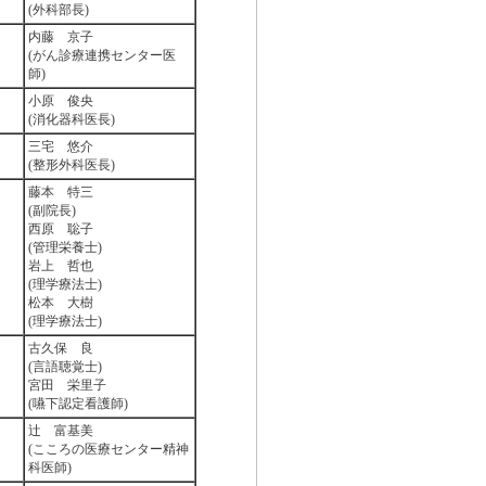
(外科部長)
内藤 京子
(がん診療連携センター医
師)
小原 俊央
(消化器科医長)
三宅 悠介
(整形外科医長)
藤本 特三
(副院長)
西原 聡子
(管理栄養士)
岩上 哲也
(理学療法士)
松本 大樹
(理学療法士)
古久保 良
(言語聴覚士)
宮田 栄里子
(嚥下認定看護師)
辻 富基美
(こころの医療センター精神
科医師)