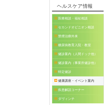
ヘルスケア情報
医療相談・福祉相談
セカンドオピニオン相談
禁煙治療外来
糖尿病教育入院・教室
健診案内（人間ドック他）
健診案内（事業所健診他）
特定健診
健康講座・イベント案内
疾患解説コーナー
ダヴィンチ