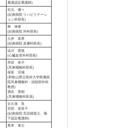
看護認定看護師)
石元 優々
(紀南病院 リハビリテーシ
ョン科部長)
林 伸泰
(紀南病院 外科部長)
土井 直孝
(紀南病院 皮膚科医長)
澁川 貴規
(心臓血管外科部長)
早田 幸子
(耳鼻咽喉科部長)
保富 宗城
(和歌山県立医科大学附属病
院耳鼻咽喉科・頭頸部外科
教授)
酒谷 英樹
(耳鼻咽喉科医員)
古久保 良
宮田 栄里子
(紀南病院 言語聴覚士、嚥
下認定看護師)
奥本 泰士