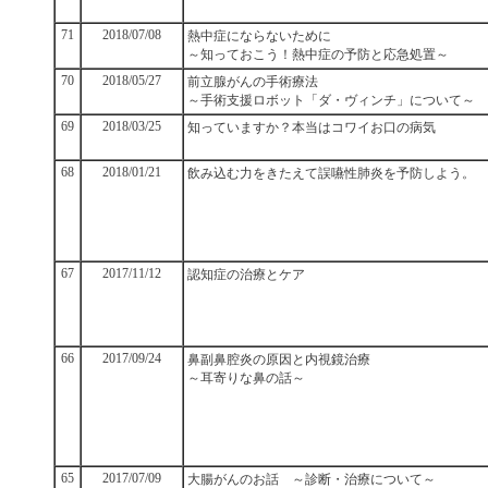
71
2018/07/08
熱中症にならないために
～知っておこう！熱中症の予防と応急処置～
70
2018/05/27
前立腺がんの手術療法
～手術支援ロボット「ダ・ヴィンチ」について～
69
2018/03/25
知っていますか？本当はコワイお口の病気
68
2018/01/21
飲み込む力をきたえて誤嚥性肺炎を予防しよう。
67
2017/11/12
認知症の治療とケア
66
2017/09/24
鼻副鼻腔炎の原因と内視鏡治療
～耳寄りな鼻の話～
65
2017/07/09
大腸がんのお話 ～診断・治療について～