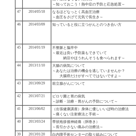
～知っておこう！熱中症の予防と応急処置～
47
2014/05/18
なるほどなっとく高血圧治療
～血圧をさげて元気で長生き～
46
2014/03/09
知っていると役に立つがんとのつき合い方
45
2014/01/19
不整脈と脳卒中
～最近は良い予防薬もできていて
納豆やほうれんそうも食べられます～
44
2013/11/10
大腸の病気について
～あなたは治療の機会を逃していませんか？
大腸癌だけがすべてではないですよ～
43
2013/09/29
前立腺がんについて
42
2013/07/21
ピロリ菌と胃の病気
～診断・治療・胃がんの予防について～
41
2013/06/02
（出張健康講座）身体に優しいいぼ時の治療法
～痛くない注射療法と手術～
40
2013/03/24
帯状疱疹後神経痛（胴巻き）
～長引かさない痛みの治療法～
39
2013/01/20
白内障手術センターの取り組みについて