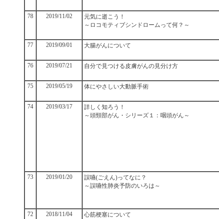
78
2019/11/02
元気に逝こう！
～ロコモティブシンドロームって何？～
77
2019/09/01
大腸がんについて
76
2019/07/21
自分で見つける皮膚がんの見分け方
75
2019/05/19
体にやさしい大動脈手術
74
2019/03/17
詳しく知ろう！
～頭頸部がん・シリーズ１：咽頭がん～
73
2019/01/20
誤嚥(ごえん)ってなに？
～誤嚥性肺炎予防のいろは～
72
2018/11/04
心筋梗塞について