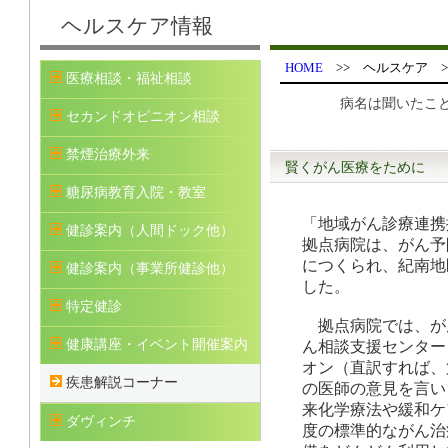
ヘルスケア情報
HOME
>> ヘルスケア 
医療相談・福祉相談
病名は聞いたこと
セカンドオピニオン相談
禁煙治療外来
賢くがん医療をために （
糖尿病教育入院・教室
「地域がん診療連携
健診案内（人間ドック他）
拠点病院は、がん予
につくられ、紀南地
健診案内（事業所健診他）
した。
特定健診
拠点病院では、が
健康講座・イベント開催案内
ん相談支援センター
オン（直訳すれば、
疾患解説コーナー
の医師の意見を言い
来化学療法や緩和ケ
ダヴィンチ
度の標準的ながん治